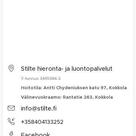
Stilte hieronta- ja luontopalvelut
Y-tunnus 3495984-2
Hoitotila: Antti Chydeniuksen katu 97, Kokkola
Välinevuokraamo:
Rantatie 263, Kokkola
info@stilte.fi
+
358404133252
Facebook