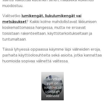
muodostuu.
lumikengät, liukulumikengät vai
Valitsetko
metsäsukset
? Kaikki kolme mahdollistavat liikkumisen
koskemattomassa hangessa, mutta ne eroavat
toisistaan rakenteeltaan, käyttötarkoitukseltaan ja
tuntumaltaan.
Tässä lyhyessä oppaassa käymme läpi välineiden eroja,
parhaita käyttöolosuhteita sekä asioita, jotka kannattaa
huomioida sopivaa välinettä valitessa.
Talviretkeil
yyn on
saatavissa
useita eri
välineitä