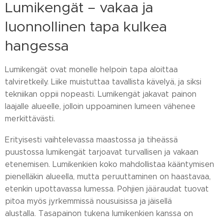
Lumikengät – vakaa ja
luonnollinen tapa kulkea
hangessa
Lumikengät ovat monelle helpoin tapa aloittaa
talviretkeily. Liike muistuttaa tavallista kävelyä, ja siksi
tekniikan oppii nopeasti. Lumikengät jakavat painon
laajalle alueelle, jolloin uppoaminen lumeen vähenee
merkittävästi.
Erityisesti vaihtelevassa maastossa ja tiheässä
puustossa lumikengät tarjoavat turvallisen ja vakaan
etenemisen. Lumikenkien koko mahdollistaa kääntymisen
pienelläkin alueella, mutta peruuttaminen on haastavaa,
etenkin upottavassa lumessa. Pohjien jääraudat tuovat
pitoa myös jyrkemmissä nousuisissa ja jäisellä
alustalla. Tasapainon tukena lumikenkien kanssa on