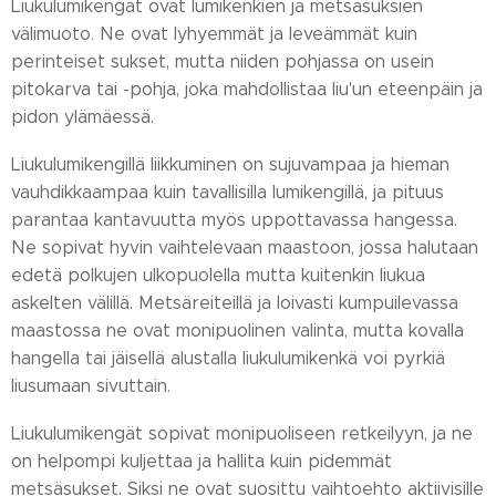
Liukulumikengät ovat lumikenkien ja metsäsuksien
välimuoto. Ne ovat lyhyemmät ja leveämmät kuin
perinteiset sukset, mutta niiden pohjassa on usein
pitokarva tai -pohja, joka mahdollistaa liu'un eteenpäin ja
pidon ylämäessä.
Liukulumikengillä liikkuminen on sujuvampaa ja hieman
vauhdikkaampaa kuin tavallisilla lumikengillä, ja pituus
parantaa kantavuutta myös uppottavassa hangessa.
Ne sopivat hyvin vaihtelevaan maastoon, jossa halutaan
edetä polkujen ulkopuolella mutta kuitenkin liukua
askelten välillä. Metsäreiteillä ja loivasti kumpuilevassa
maastossa ne ovat monipuolinen valinta, mutta kovalla
hangella tai jäisellä alustalla liukulumikenkä voi pyrkiä
liusumaan sivuttain.
Liukulumikengät sopivat monipuoliseen retkeilyyn, ja ne
on helpompi kuljettaa ja hallita kuin pidemmät
metsäsukset. Siksi ne ovat suosittu vaihtoehto aktiivisille