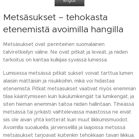
engät
Metsäsukset – tehokasta
etenemistä avoimilla hangilla
Metsäsukset ovat perinteinen suomalainen
talviretkeilyn väline. Ne ovat pitkät ja leveät, ja niiden
tarkoitus on kantaa kulkijaa syvässä lumessa.
Lumisessa metsässä pitkät sukset voivat tarttua lumen
alaisiin mättäisiin ja risukkoihin, mikä voi hidastaa
etenemistä. Pitkät metsäsukset vaativat myös enemmän
tilaa kääntymiseen kuin liukulumikengät tai lumikengät, ja
siten hieman enemmän taitoa niiden hallintaan. Tiheässä
metsässä tai jyrkästi vaihtelevassa maastossa ne eivät
siis ole aivan yhtä ketterät kuin muut liikkumismuodot.
Avoimilla suoalueilla, järvenselillä ja laajoissa metsissä
metsäsukset tarjoavat kuitenkin tehokkaan tavan liikkua.