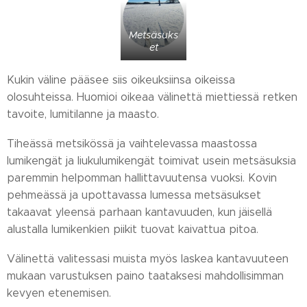
Metsäsuks
et
Kukin väline pääsee siis oikeuksiinsa oikeissa
olosuhteissa. Huomioi oikeaa välinettä miettiessä retken
tavoite, lumitilanne ja maasto.
Tiheässä metsikössä ja vaihtelevassa maastossa
lumikengät ja liukulumikengät toimivat usein metsäsuksia
paremmin helpomman hallittavuutensa vuoksi. Kovin
pehmeässä ja upottavassa lumessa metsäsukset
takaavat yleensä parhaan kantavuuden, kun jäisellä
alustalla lumikenkien piikit tuovat kaivattua pitoa.
Välinettä valitessasi muista myös laskea kantavuuteen
mukaan varustuksen paino taataksesi mahdollisimman
kevyen etenemisen.