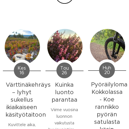
Huh
Tou
Kes
20
26
16
Pyöräilyloma
Kuinka
Värttinäkehräys
Kokkolassa
luonto
– lyhyt
- Koe
parantaa
sukellus
rannikko
ikiaikaiseen
Viime vuosina
pyörän
käsityötaitoon
luonnon
satulasta
vaikutusta
Kuvittele aika,