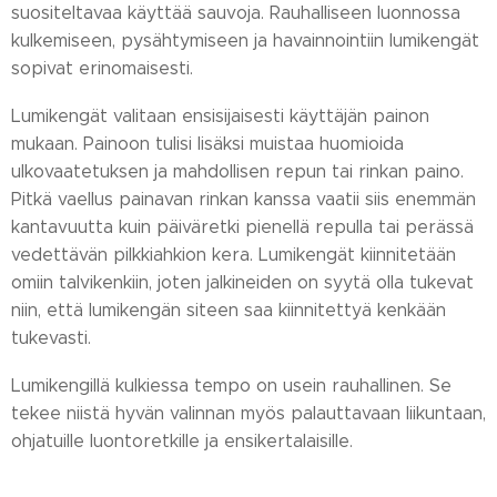
suositeltavaa käyttää sauvoja. Rauhalliseen luonnossa
kulkemiseen, pysähtymiseen ja havainnointiin lumikengät
sopivat erinomaisesti.
Lumikengät valitaan ensisijaisesti käyttäjän painon
mukaan. Painoon tulisi lisäksi muistaa huomioida
ulkovaatetuksen ja mahdollisen repun tai rinkan paino.
Pitkä vaellus painavan rinkan kanssa vaatii siis enemmän
kantavuutta kuin päiväretki pienellä repulla tai perässä
vedettävän pilkkiahkion kera. Lumikengät kiinnitetään
omiin talvikenkiin, joten jalkineiden on syytä olla tukevat
niin, että lumikengän siteen saa kiinnitettyä kenkään
tukevasti.
Lumikengillä kulkiessa tempo on usein rauhallinen. Se
tekee niistä hyvän valinnan myös palauttavaan liikuntaan,
ohjatuille luontoretkille ja ensikertalaisille.