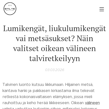
Lumikengät, liukulumikengät
vai metsäsukset? Näin
valitset oikean välineen
talviretkeilyyn
03.03.2026
Talvinen luonto kutsuu liikkumaan. Hiljainen metsä,
kantava hanki ja pakkasen kirkastama ilma tekevät
retkestä kokonaisvaltaisen elämyksen, jossa mieli
rauhoittuu ja keho herää liikkeeseen. Oikean
välineen
valinta vaikuttaa kuitenkin siihen, millaiseksi kokemus