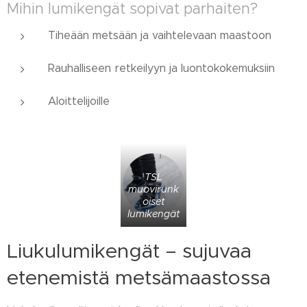
Mihin lumikengät sopivat parhaiten?
Tiheään metsään ja vaihtelevaan maastoon
Rauhalliseen retkeilyyn ja luontokokemuksiin
Aloittelijoille
TSL
muovirunk
oiset
lumikengät
Liukulumikengät – sujuvaa
etenemistä metsämaastossa