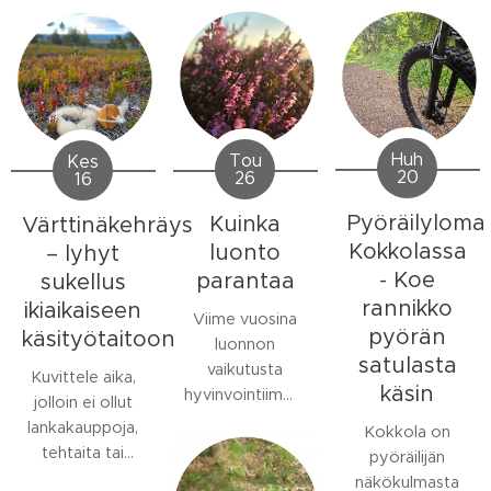
Huh
Tou
Kes
20
26
16
Pyöräilyloma
Kuinka
Värttinäkehräys
Kokkolassa
luonto
– lyhyt
- Koe
parantaa
sukellus
rannikko
ikiaikaiseen
Viime vuosina
pyörän
käsityötaitoon
luonnon
satulasta
vaikutusta
Kuvittele aika,
käsin
hyvinvointiimme
jolloin ei ollut
on tutkittu aina
lankakauppoja,
Kokkola on
vain enemmän.
tehtaita tai
pyöräilijän
Yksi viesti on
valmiita
näkökulmasta