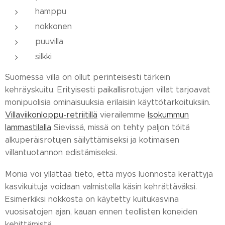
hamppu
nokkonen
puuvilla
silkki
Suomessa villa on ollut perinteisesti tärkein
kehräyskuitu. Erityisesti paikallisrotujen villat tarjoavat
monipuolisia ominaisuuksia erilaisiin käyttötarkoituksiin.
Villaviikonloppu-retriitillä
vierailemme
Isokummun
lammastilalla
Sievissä, missä on tehty paljon töitä
alkuperäisrotujen säilyttämiseksi ja kotimaisen
villantuotannon edistämiseksi.
Monia voi yllättää tieto, että myös luonnosta kerättyjä
kasvikuituja voidaan valmistella käsin kehrättäväksi.
Esimerkiksi nokkosta on käytetty kuitukasvina
vuosisatojen ajan, kauan ennen teollisten koneiden
kehittämistä.