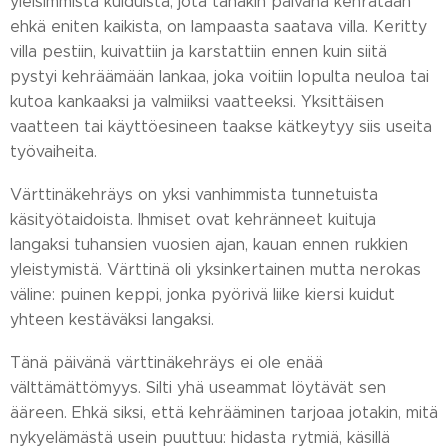
yleisimmistä kuiduista, jota tänäkin päivänä kehrätään
ehkä eniten kaikista, on lampaasta saatava villa. Keritty
villa pestiin, kuivattiin ja karstattiin ennen kuin siitä
pystyi kehräämään lankaa, joka voitiin lopulta neuloa tai
kutoa kankaaksi ja valmiiksi vaatteeksi. Yksittäisen
vaatteen tai käyttöesineen taakse kätkeytyy siis useita
työvaiheita.
Värttinäkehräys on yksi vanhimmista tunnetuista
käsityötaidoista. Ihmiset ovat kehränneet kuituja
langaksi tuhansien vuosien ajan, kauan ennen rukkien
yleistymistä. Värttinä oli yksinkertainen mutta nerokas
väline: puinen keppi, jonka pyörivä liike kiersi kuidut
yhteen kestäväksi langaksi.
Tänä päivänä värttinäkehräys ei ole enää
välttämättömyys. Silti yhä useammat löytävät sen
ääreen. Ehkä siksi, että kehrääminen tarjoaa jotakin, mitä
nykyelämästä usein puuttuu: hidasta rytmiä, käsillä