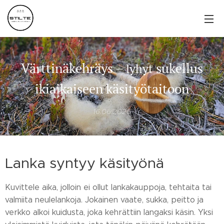
Värttinäkehräys –
sukellus
lyhyt
ikiaikaiseen käsityötaitoon
16.06.2026
Lanka syntyy käsityönä
Kuvittele aika, jolloin ei ollut lankakauppoja, tehtaita tai
valmiita neulelankoja. Jokainen vaate, sukka, peitto ja
verkko alkoi kuidusta, joka kehrättiin langaksi käsin. Yksi