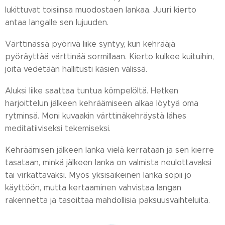
lukittuvat toisiinsa muodostaen lankaa. Juuri kierto
antaa langalle sen lujuuden.
Värttinässä pyörivä liike syntyy, kun kehrääjä
pyöräyttää värttinää sormillaan. Kierto kulkee kuituihin,
joita vedetään hallitusti käsien välissä.
Aluksi liike saattaa tuntua kömpelöltä. Hetken
harjoittelun jälkeen kehräämiseen alkaa löytyä oma
rytminsä. Moni kuvaakin värttinäkehräystä lähes
meditatiiviseksi tekemiseksi.
Kehräämisen jälkeen lanka vielä kerrataan ja sen kierre
tasataan, minkä jälkeen lanka on valmista neulottavaksi
tai virkattavaksi. Myös yksisäikeinen lanka sopii jo
käyttöön, mutta kertaaminen vahvistaa langan
rakennetta ja tasoittaa mahdollisia paksuusvaihteluita.