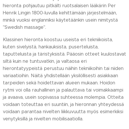
hieronta pohjautuu pitkälti ruotsalaisen lääkärin Per
Henrik Lingin 1800-luvulla kehittämään järjestelmään,
minkä vuoksi englanniksi käytetäänkin usein nimitystä
"Swedish massage".
Klassinen hieronta koostuu useista eri tekniikoista,
kuten sivelyistä, hankauksista, puserteluista,
taputteluista ja täristyksistä. Pääosin otteet kuulostavat
siltä kuin ne tuntuvatkin, ja valtaosa eri
hierontatyypeistä perustuu näihin tekniikoihin tai niiden
variaatioihin. Näitä yhdistellään yksilöllisesti asiakkaan
tarpeiden sekä hoidettavan alueen mukaan. Hoidon
rytmi voi olla rauhallinen ja palauttava tai voimakkaampi
ja avaava, usein sopivassa suhteessa molempia. Otteita
voidaan toteuttaa eri suuntiin, ja hieronnan yhteydessä
voidaan parantaa nivelten liikkuvuutta myös esimerkiksi
venytyksillä ja nivelten mobilisaatiolla.