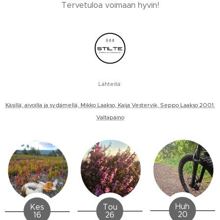
Tervetuloa voimaan hyvin!
Lähteitä:
Käsillä, aivoilla ja sydämellä, Mikko Laakso, Kaija Vestervik, Seppo Laakso 2001.
Valtapaino
Huh
Tou
Kes
20
26
16