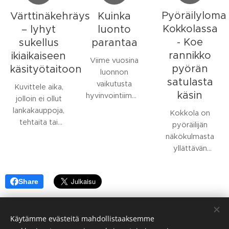
Pyöräilyloma
Kuinka
Värttinäkehräys
Kokkolassa
luonto
– lyhyt
- Koe
parantaa
sukellus
rannikko
ikiaikaiseen
Viime vuosina
pyörän
käsityötaitoon
luonnon
satulasta
vaikutusta
Kuvittele aika,
käsin
hyvinvointiimme
jolloin ei ollut
on tutkittu aina
lankakauppoja,
Kokkola on
vain enemmän.
tehtaita tai
pyöräilijän
Yksi viesti on
valmiita
näkökulmasta
alkanut toistua
neulelankoja.
yllättävän
tuloksissa yhä
Jokainen vaate,
monipuolinen
useammin:
sukka, peitto ja
kohde. Meren
luonto ei ole
verkko alkoi
Share
läheisyys, laajat
meille vain
kuidusta, joka
pyörätieverkostot
paikka, vaan
kehrättiin
ja helposti
olennainen osa
langaksi käsin.
Käytämme evästeitä mahdollistaaksemme
saavutettavat
hyvinvointiamme.
Yksi