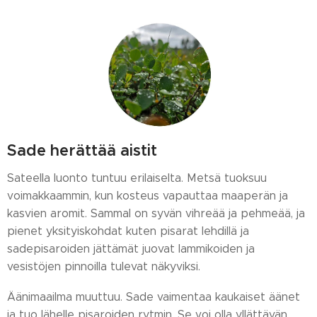
Sade herättää aistit
Sateella luonto tuntuu erilaiselta. Metsä tuoksuu
voimakkaammin, kun kosteus vapauttaa maaperän ja
kasvien aromit. Sammal on syvän vihreää ja pehmeää, ja
pienet yksityiskohdat kuten pisarat lehdillä ja
sadepisaroiden jättämät juovat lammikoiden ja
vesistöjen pinnoilla tulevat näkyviksi.
Äänimaailma muuttuu. Sade vaimentaa kaukaiset äänet
ja tuo lähelle pisaroiden rytmin. Se voi olla yllättävän