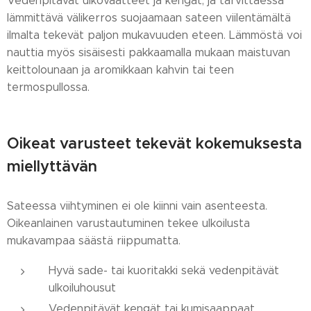
Vedenpitävät ulkovaatteet ja kengät, ja tarvittaessa
lämmittävä välikerros suojaamaan sateen viilentämältä
ilmalta tekevät paljon mukavuuden eteen. Lämmöstä voi
nauttia myös sisäisesti pakkaamalla mukaan maistuvan
keittolounaan ja aromikkaan kahvin tai teen
termospullossa.
Oikeat varusteet tekevät kokemuksesta
miellyttävän
Sateessa viihtyminen ei ole kiinni vain asenteesta.
Oikeanlainen varustautuminen tekee ulkoilusta
mukavampaa säästä riippumatta.
Hyvä sade- tai kuoritakki sekä vedenpitävät
ulkoiluhousut
Vedenpitävät kengät tai kumisaappaat