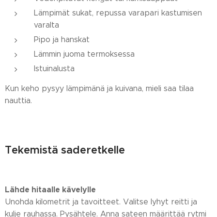
Lämpimät sukat, repussa varapari kastumisen
varalta
Pipo ja hanskat
Lämmin juoma termoksessa
Istuinalusta
Kun keho pysyy lämpimänä ja kuivana, mieli saa tilaa
nauttia.
Tekemistä saderetkelle
Lähde hitaalle kävelylle
Unohda kilometrit ja tavoitteet. Valitse lyhyt reitti ja
kulje rauhassa. Pysähtele. Anna sateen määrittää rytmi