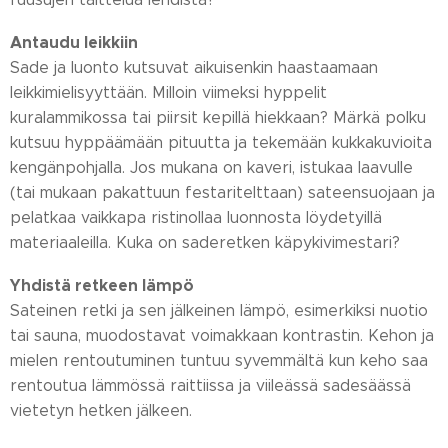
Antaudu leikkiin
Sade ja luonto kutsuvat aikuisenkin haastaamaan
leikkimielisyyttään. Milloin viimeksi hyppelit
kuralammikossa tai piirsit kepillä hiekkaan? Märkä polku
kutsuu hyppäämään pituutta ja tekemään kukkakuvioita
kengänpohjalla. Jos mukana on kaveri, istukaa laavulle
(tai mukaan pakattuun festaritelttaan) sateensuojaan ja
pelatkaa vaikkapa ristinollaa luonnosta löydetyillä
materiaaleilla. Kuka on saderetken käpykivimestari?
Yhdistä retkeen lämpö
Sateinen retki ja sen jälkeinen lämpö, esimerkiksi nuotio
tai sauna, muodostavat voimakkaan kontrastin. Kehon ja
mielen rentoutuminen tuntuu syvemmältä kun keho saa
rentoutua lämmössä raittiissa ja viileässä sadesäässä
vietetyn hetken jälkeen.