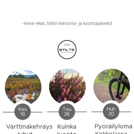
-Anne-Mari, Stilte hieronta- ja luontopalvelut
Huh
Tou
Kes
20
26
16
Pyöräilyloma
Kuinka
Värttinäkehräys