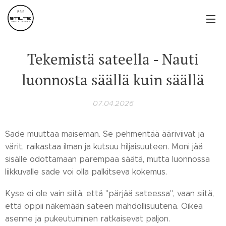
Tekemistä sateella - Nauti
luonnosta säällä kuin säällä
07.04.2026
Sade muuttaa maiseman. Se pehmentää ääriviivat ja
värit, raikastaa ilman ja kutsuu hiljaisuuteen. Moni jää
sisälle odottamaan parempaa säätä, mutta luonnossa
liikkuvalle sade voi olla palkitseva kokemus.
Kyse ei ole vain siitä, että "pärjää sateessa", vaan siitä,
että oppii näkemään sateen mahdollisuutena. Oikea
asenne ja pukeutuminen ratkaisevat paljon.