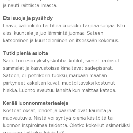
ja nauti raittiista ilmasta.
Etsi suoja ja pysähdy
Laavu, kallionkolo tai tiheä kuusikko tarjoaa suojaa. Istu
alas, kuuntele ja juo lämmintä juomaa. Sateen
katsominen ja kuunteleminen on itsessään kokemus.
Tutki pieniä asioita
Sade tuo esiin yksityiskohtia: kotilot, sienet, erilaiset
sammalet ja kasvustoissa kimaltavat sadepisarat.
Sateen, eli petrikorin tuoksu, märkään maahan
piirtyneet askelten kuvat, muotoiltavaksi kostunut
hiekka. Luonto avautuu läheltä kun malttaa katsoa.
Kerää luonnonmateriaaleja
Kosteat oksat, lehdet ja kaarnat ovat kauniita ja
muovautuvia. Niistä voi syntyä pieniä käsitöitä tai
luonnon inspiroimaa taidetta. Oletko kokeillut esimerkiksi
ruusujen taittelua lehdistä?